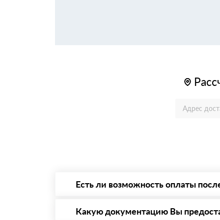
Расс
Есть ли возможность оплаты посл
Да. Самый распространенный способ оплаты 
то Вы вправе от него отказаться.
Какую документацию Вы предост