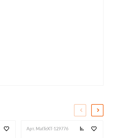
Арт. MatTeXT-129776
Арт. MatTe