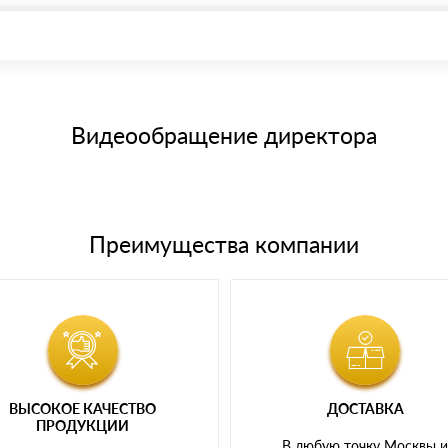
иема материала после проверки качества и количества заказанного
15 и не более 19 символов
е номенклатуру товара, количество. После оплаты осуществляется 
щим банковским картам
Видеообращение директора
Преимущества компании
ВЫСОКОЕ КАЧЕСТВО
ДОСТАВКА
ПРОДУКЦИИ
В любую точку Москвы 