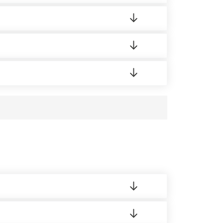
ортную накладную.
редает заявку нашему логисту для оценки
аших менеджеров.
усĸа в Бизнес-центр.