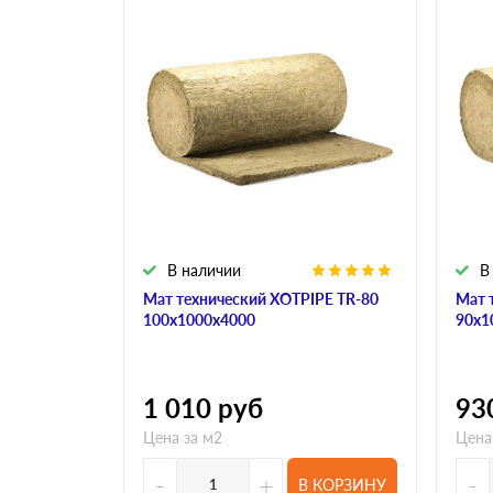
В наличии
В
Мат технический XOTPIPE TR-80
Мат 
100х1000х4000
90х1
1 010
руб
93
Цена за м2
Цена
-
+
-
В КОРЗИНУ