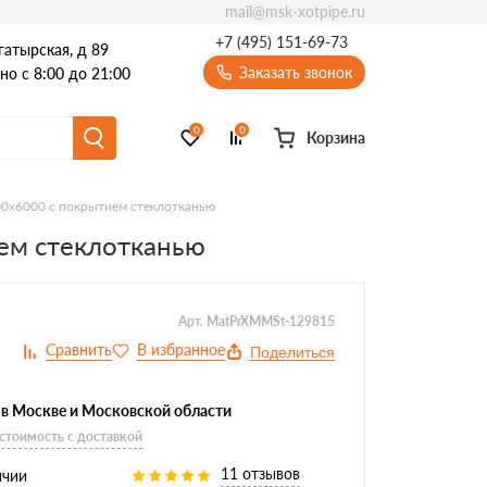
mail@msk-xotpipe.ru
+7 (495) 151-69-73
гатырская, д 89
Заказать звонок
о с 8:00 до 21:00
0
0
Корзина
0х6000 с покрытием стеклотканью
ем стеклотканью
Арт. MatPrXMMSt-129815
Поделиться
 в Москве и Московской области
 стоимость с доставкой
11 отзывов
ичии