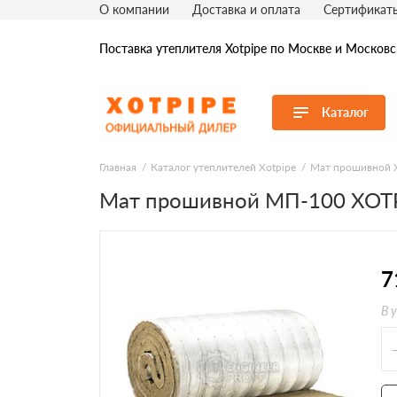
О компании
Доставка и оплата
Сертификат
Поставка утеплителя Xotpipe по Москве и Москов
Каталог
Перейти в каталог
Главная
Каталог утеплителей Xotpipe
Мат прошивной X
Мат прошивной МП-100 XOTP
Продуктовые линейки
По применению
По толщине, мм
7
В 