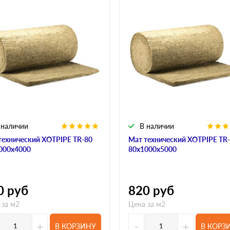
 наличии
В наличии
технический XOTPIPE TR-80
Мат технический XOTPIPE TR
000х4000
80х1000х5000
0
руб
820
руб
 за м2
Цена за м2
+
-
+
В КОРЗИНУ
В КОРЗ