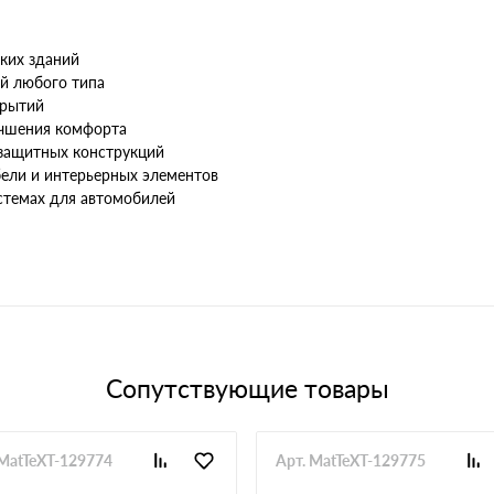
ких зданий
й любого типа
крытий
учшения комфорта
озащитных конструкций
бели и интерьерных элементов
стемах для автомобилей
Сопутствующие товары
 MatTeXT-129774
Арт. MatTeXT-129775