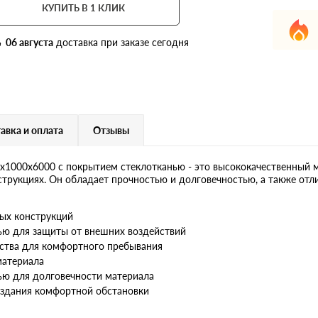
КУПИТЬ В 1 КЛИК
Мат высокотемпературный
Xotpipe WM-TR-80 Combi
06 августа
доставка при заказе сегодня
авка и оплата
Отзывы
1000х6000 с покрытием стеклотканью - это высококачественный м
струкциях. Он обладает прочностью и долговечностью, а также о
ых конструкций
ью для защиты от внешних воздействий
ства для комфортного пребывания
материала
ью для долговечности материала
оздания комфортной обстановки